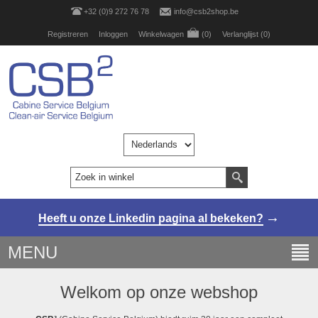
+32 (0)9 272 76 78
info@csb2shop.be
Registreren
Inloggen
Winkelwagen
(0)
Verlanglijst
(0)
→
Heeft u onze Linkedin pagina al bekeken?
MENU
Welkom op onze webshop