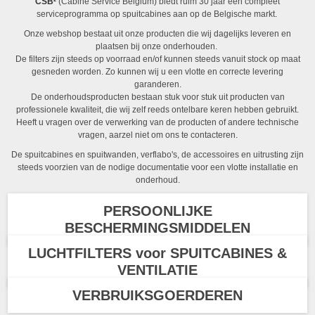
CSB²
(Cabine Service Belgium) biedt ruim 30 jaar een compleet
serviceprogramma op spuitcabines aan op de Belgische markt.
Onze webshop bestaat uit onze producten die wij dagelijks leveren en
plaatsen bij onze onderhouden.
De filters zijn steeds op voorraad en/of kunnen steeds vanuit stock op maat
gesneden worden. Zo kunnen wij u een vlotte en correcte levering
garanderen.
De onderhoudsproducten bestaan stuk voor stuk uit producten van
professionele kwaliteit, die wij zelf reeds ontelbare keren hebben gebruikt.
Heeft u vragen over de verwerking van de producten of andere technische
vragen, aarzel niet om ons te contacteren.
De spuitcabines en spuitwanden, verflabo's, de accessoires en uitrusting zijn
steeds voorzien van de nodige documentatie voor een vlotte installatie en
onderhoud.
PERSOONLIJKE
BESCHERMINGSMIDDELEN
LUCHTFILTERS voor SPUITCABINES &
VENTILATIE
VERBRUIKSGOERDEREN