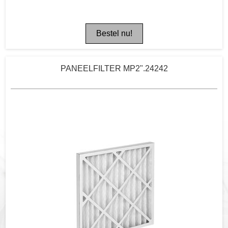
PANEELFILTER MP2".24242